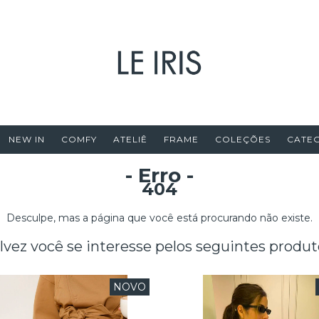
NEW IN
COMFY
ATELIÊ
FRAME
COLEÇÕES
CATE
- Erro -
404
Desculpe, mas a página que você está procurando não existe.
lvez você se interesse pelos seguintes produt
NOVO