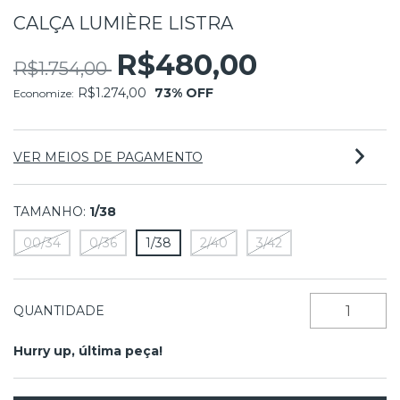
CALÇA LUMIÈRE LISTRA
R$480,00
R$1.754,00
R$1.274,00
73
% OFF
Economize:
VER MEIOS DE PAGAMENTO
TAMANHO:
1/38
00/34
0/36
1/38
2/40
3/42
QUANTIDADE
Hurry up, última peça!