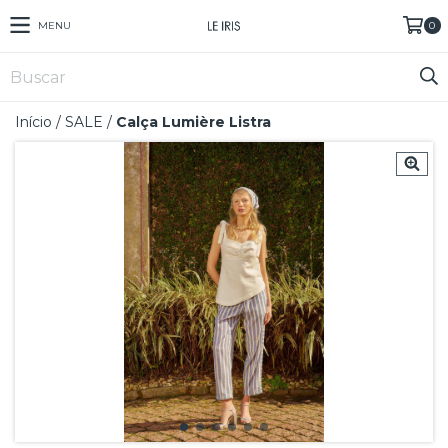
MENU
0
Início
/
SALE
/
Calça Lumière Listra