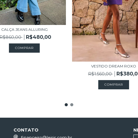
CALÇA JEANS ALLURING
R$480,00
R$860,00
COMPRAR
VESTIDO DREAM ROXO
R$380,0
R$1.560,00
COMPRAR
CONTATO
N
financeiro@leiris.com.br