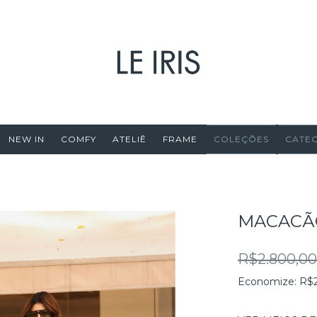
NEW IN
COMFY
ATELIÊ
FRAME
COLEÇÕES
CATE
MACACÃ
R$2.800,0
Economize:
R$2