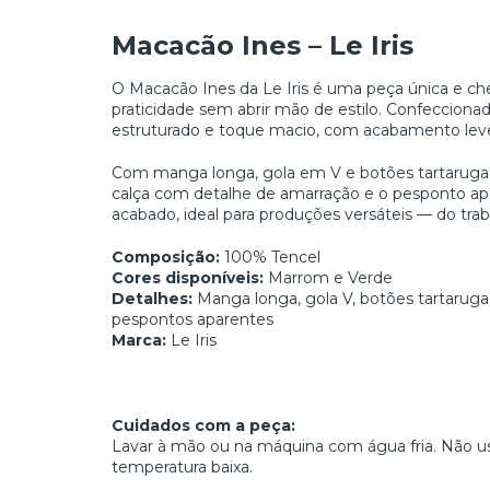
Macacão Ines – Le Iris
O Macacão Ines da Le Iris é uma peça única e ch
praticidade sem abrir mão de estilo. Confeccio
estruturado e toque macio, com acabamento leve 
Com manga longa, gola em V e botões tartaruga, o
calça com detalhe de amarração e o pesponto a
acabado, ideal para produções versáteis — do trab
Composição:
100% Tencel
Cores disponíveis:
Marrom e Verde
Detalhes:
Manga longa, gola V, botões tartaruga,
pespontos aparentes
Marca:
Le Iris
Cuidados com a peça:
Lavar à mão ou na máquina com água fria. Não us
temperatura baixa.