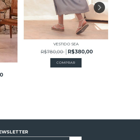
VESTIDO SEA
S
R$380,00
R$780,00
R$
COMPRAR
0
EWSLETTER