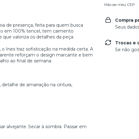
Não sei meu CEP
Compra p
eia de presença, feita para quem busca
Seus dados
nado em 100% tencel, tem caimento
que valoriza os detalhes da peça.
Trocas e 
 Ines traz sofisticação na medida certa. A
Se não gos
parente reforçam o design marcante e bem
alho ao final de semana.
 detalhe de amarração na cintura,
ar alvejante. Secar à sombra. Passar em