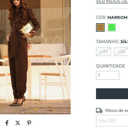
VER MEIOS D
COR:
MARROM
TAMANHO:
3/4
0/36
1/38
QUANTIDADE
Entregas para o
Meios de e