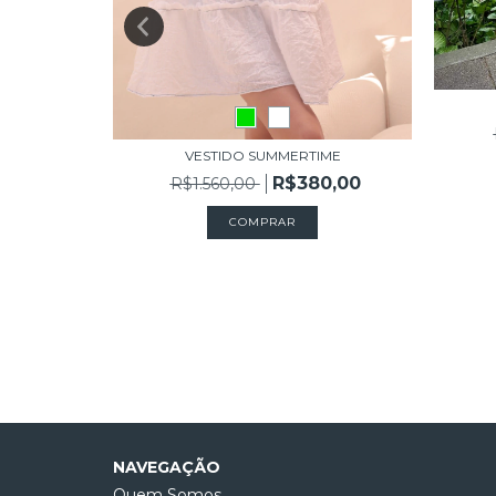
WAVES
0,00
VESTIDO SUMMERTIME
R$380,00
R$1.560,00
COMPRAR
NAVEGAÇÃO
Quem Somos