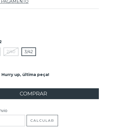
E PAGAMENTO
2
2/40
3/42
Hurry up, última peça!
 CEP:
ALTERAR CEP
nvio
CALCULAR