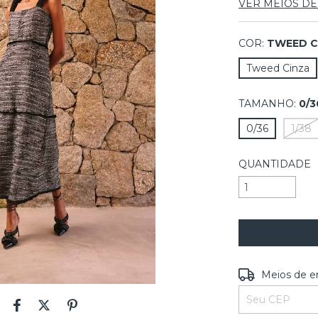
VER MEIOS D
COR:
TWEED C
Tweed Cinza
TAMANHO:
0/3
0/36
1/38
QUANTIDADE
Entregas para o
Meios de e