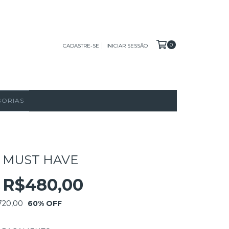
0
CADASTRE-SE
INICIAR SESSÃO
GORIAS
 MUST HAVE
R$480,00
0
720,00
60
% OFF