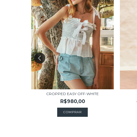
CROPPED EASY OFF-WHITE
R$980,00
COMPRAR
LE
0,00