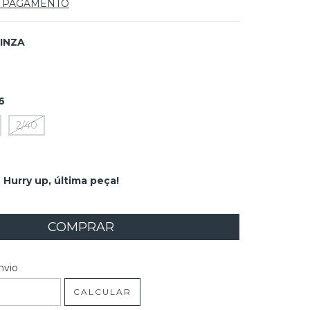
E PAGAMENTO
INZA
6
2/40
Hurry up, última peça!
 CEP:
ALTERAR CEP
nvio
CALCULAR