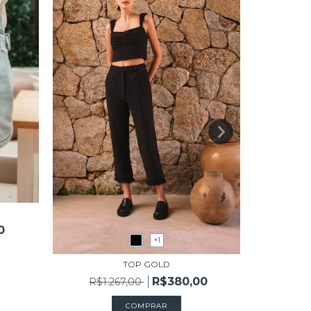
CALÇ
R$1
0
+1
TOP GOLD
R$380,00
R$1.267,00
COMPRAR