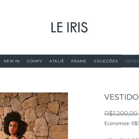
NEW IN
COMFY
ATELIÊ
FRAME
COLEÇÕES
CATE
VESTIDO
R$1.200,0
Economize:
R$