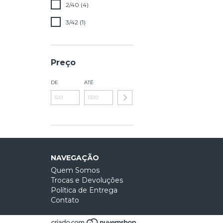
2/40 (4)
3/42 (1)
Preço
DE
ATÉ
NAVEGAÇÃO
Quem Somos
Trocas e Devoluções
Política de Entrega
Contato