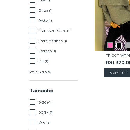
Lilás (1)
Cinza (1)
Preto (1)
Listra Azul Claro (1)
Listra Marinho (1)
Listrado (1)
TRICOT WRA
Off (1)
R$1.320,0
VER TODOS
COMPRAR
Tamanho
0/36 (4)
00/34 (1)
1/38 (4)