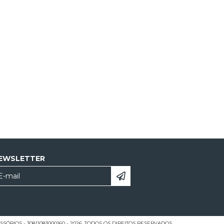
EWSLETTER
ÓRIOS - 30811083000160 - 2026. TODOS OS DIREITOS RESERVADOS.