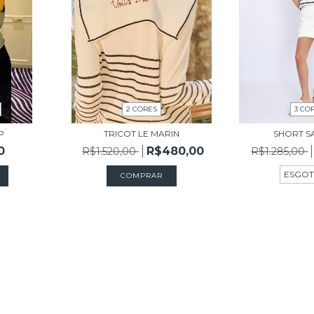
2 CORES
3 CO
P
TRICOT LE MARIN
SHORT SA
0
R$480,00
R$1.520,00
R$1.285,00
ESGO
COMPRAR