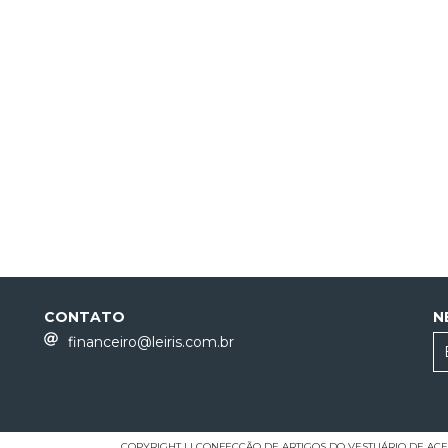
CONTATO
N
financeiro@leiris.com.br
COPYRIGHT LI CONFECÇÃO DE ARTIGOS DO VESTUÁRIO DE ACESS