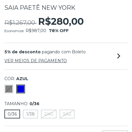
SAIA PAETÊ NEW YORK
R$280,00
R$1.267,00
R$987,00
78
% OFF
Economize:
5% de desconto
pagando com Boleto
VER MEIOS DE PAGAMENTO
COR:
AZUL
TAMANHO:
0/36
0/36
1/38
2/40
3/42