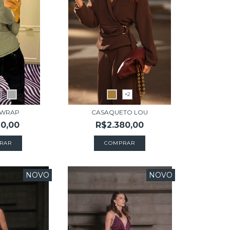
+2
 WRAP
CASAQUETO LOU
20,00
R$2.380,00
RAR
COMPRAR
NOVO
NOVO