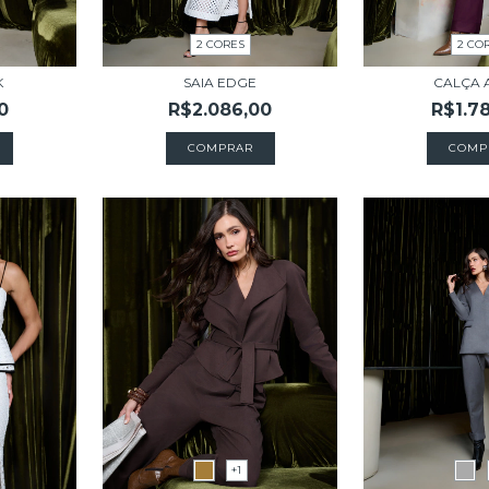
2 CORES
2 CO
K
SAIA EDGE
CALÇA 
0
R$2.086,00
R$1.7
COMPRAR
COMP
+1