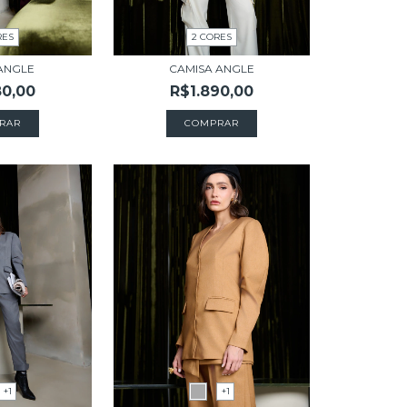
RES
2 CORES
ANGLE
CAMISA ANGLE
80,00
R$1.890,00
RAR
COMPRAR
+1
+1