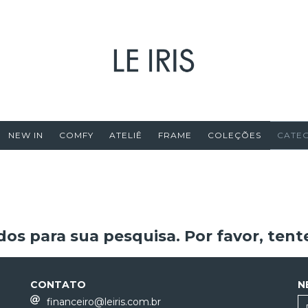
NEW IN
COMFY
ATELIÊ
FRAME
COLEÇÕES
CATE
os para sua pesquisa. Por favor, tente
CONTATO
N
financeiro@leiris.com.br